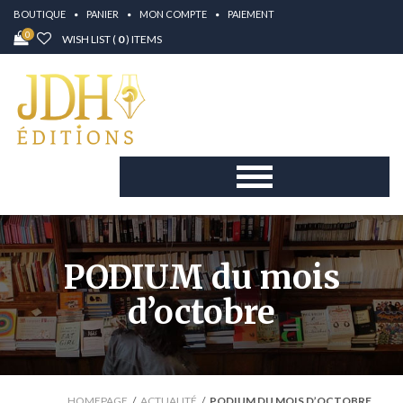
BOUTIQUE
PANIER
MON COMPTE
PAIEMENT
0
WISH LIST (
0
) ITEMS
PODIUM du mois
d’octobre
HOMEPAGE
ACTUALITÉ
PODIUM DU MOIS D’OCTOBRE