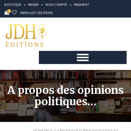
BOUTIQUE
PANIER
MON COMPTE
PAIEMENT
0
WISH LIST (
0
) ITEMS
A propos des opinions
politiques…
HOMEPAGE
A PROPOS DES OPINIONS POLITIQUES…